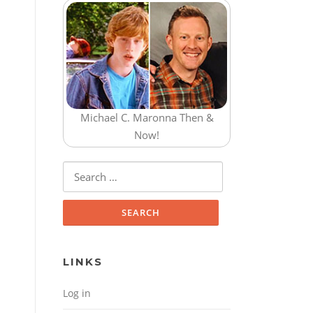
Michael C. Maronna Then &
Now!
Search for:
LINKS
Log in