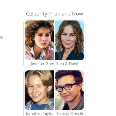
Celebrity Then and Now
og
Jennifer Grey Then & Now!
Jonathan Taylor Thomas Then &