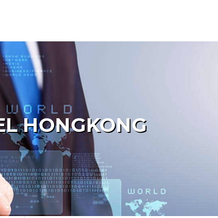
GEL HONGKONG