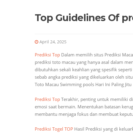
Top Guidelines Of p
April 24, 2025
Prediksi Top
Dalam memilih situs Prediksi Macau
prediksi toto macau yang hanya asal dalam me
dibutuhkan sekali keahlian yang spesifik seper
sebab angka prediksi yang dikeluarkan oleh situ
Toto Macau Swimming pools Hari Ini Paling Jitu
Prediksi Top
Terakhir, penting untuk memiliki d
emosi saat bermain. Menentukan batasan keru
membantu menjaga fokus dan membuat keputus
Prediksi Togel TOP
Hasil Prediksi yang di kelu