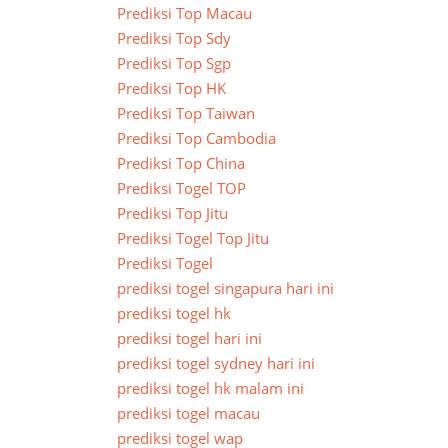
Prediksi Top Macau
Prediksi Top Sdy
Prediksi Top Sgp
Prediksi Top HK
Prediksi Top Taiwan
Prediksi Top Cambodia
Prediksi Top China
Prediksi Togel TOP
Prediksi Top Jitu
Prediksi Togel Top Jitu
Prediksi Togel
prediksi togel singapura hari ini
prediksi togel hk
prediksi togel hari ini
prediksi togel sydney hari ini
prediksi togel hk malam ini
prediksi togel macau
prediksi togel wap