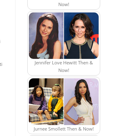
Now!
i
Jennifer Love Hewitt Then &
ti
Now!
Jurnee Smollett Then & Now!