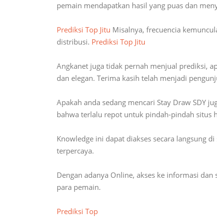
pemain mendapatkan hasil yang puas dan meny
Prediksi Top Jitu
Misalnya, frecuencia kemuncula
distribusi.
Prediksi Top Jitu
Angkanet juga tidak pernah menjual prediksi, app
dan elegan. Terima kasih telah menjadi pengunj
Apakah anda sedang mencari Stay Draw SDY juga
bahwa terlalu repot untuk pindah-pindah situs ha
Knowledge ini dapat diakses secara langsung di 
terpercaya.
Dengan adanya Online, akses ke informasi dan
para pemain.
Prediksi Top