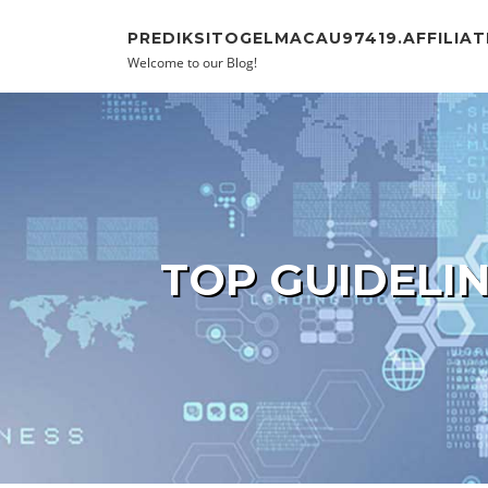
Skip to content
PREDIKSITOGELMACAU97419.AFFILIA
Welcome to our Blog!
TOP GUIDELI