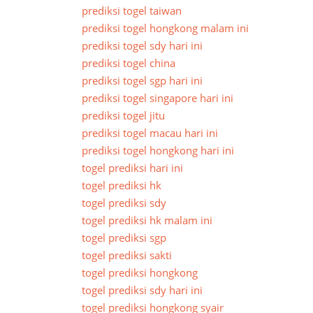
prediksi togel taiwan
prediksi togel hongkong malam ini
prediksi togel sdy hari ini
prediksi togel china
prediksi togel sgp hari ini
prediksi togel singapore hari ini
prediksi togel jitu
prediksi togel macau hari ini
prediksi togel hongkong hari ini
togel prediksi hari ini
togel prediksi hk
togel prediksi sdy
togel prediksi hk malam ini
togel prediksi sgp
togel prediksi sakti
togel prediksi hongkong
togel prediksi sdy hari ini
togel prediksi hongkong syair